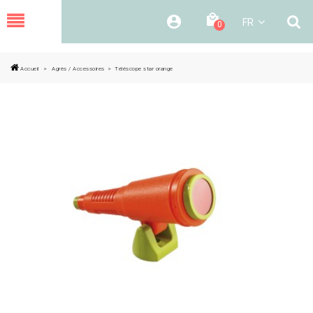
MENU
FR
0
Accueil
>
Agrès / Accessoires
>
Téléscope star orange