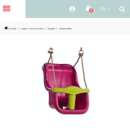
MENU
FR
0
Accueil
>
Agrès / Accessoires
>
Sièges
>
Siège bébé