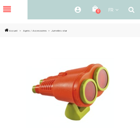
MENU
FR
0
Accueil
>
Agrès / Accessoires
>
Jumelles star